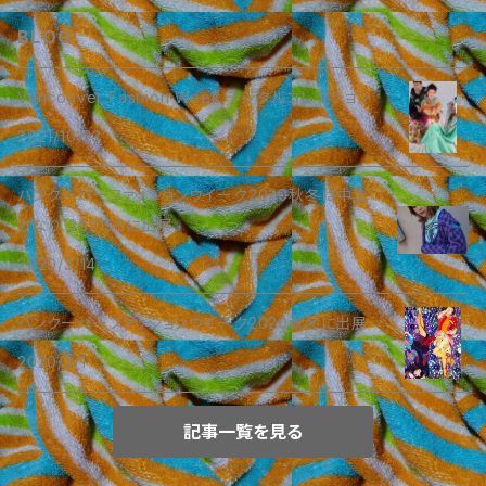
ワンピース
BLOG
モノトーンシリーズ
上着
Vancouver Fashion Week デジタルコレクション
2021/10/23
ストライプシリーズ
スカート
バンクーバーファッションウイーク2020秋冬は中止
ブルーシリーズ
ブルー＆グリーンシリーズ
カットソー
となり、2021SSに出展
グリーンシリーズ
2020/3/14
グリーンシリーズ
パンツ
パステルシリーズ
バンクーバーファッションウイーク2020秋冬に出展
ブルー＆グリーンシリーズ
ブルー＆グリーンシリーズ
ワンピースドレス
2020/3/1
オレンジシリーズ
多色カラーシリーズ
ブラックシリーズ
トップス
記事一覧を見る
ホワイトシリーズ
パープル＆ブルー系