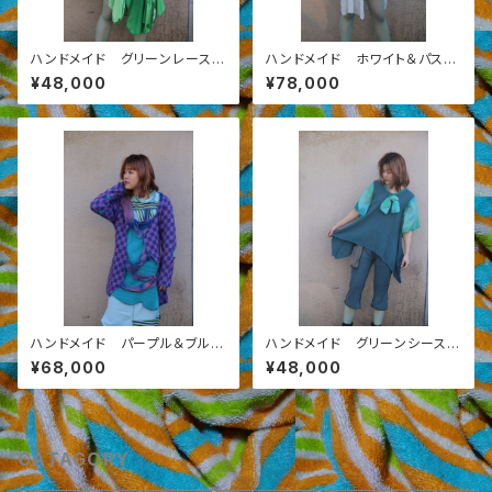
ハンドメイド グリーンレース切
ハンドメイド ホワイト＆パステ
り替えワンピース ３－3
ル ワンピースドレス AW2020
¥48,000
¥78,000
-9-B
ハンドメイド パープル＆ブルー
ハンドメイド グリーンシースル
チェック織トップス ２－２
ーカットソー
¥68,000
¥48,000
CATAGORY