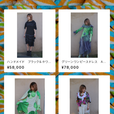
その他の商品
ハンドメイド ブラック＆ホワイ
グリーンワンピースドレス AW
トステッチ切り替えワンピース
2020-３
¥58,000
¥78,000
１－３